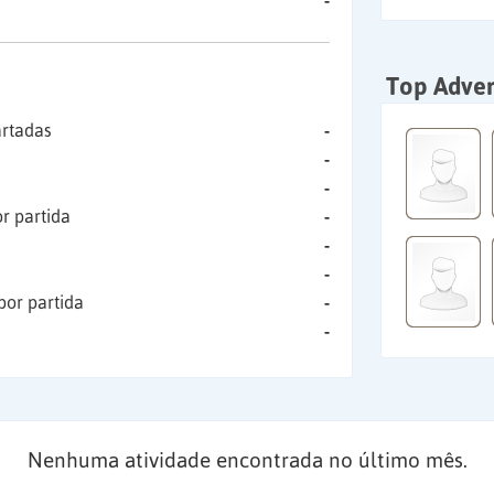
-
Top Adver
artadas
-
-
-
r partida
-
-
-
por partida
-
-
Nenhuma atividade encontrada no último mês.