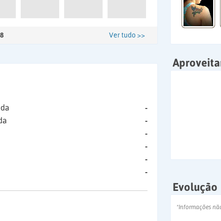
8
Ver tudo >>
Aproveit
ida
-
da
-
-
-
-
-
Evolução
*Informações nã