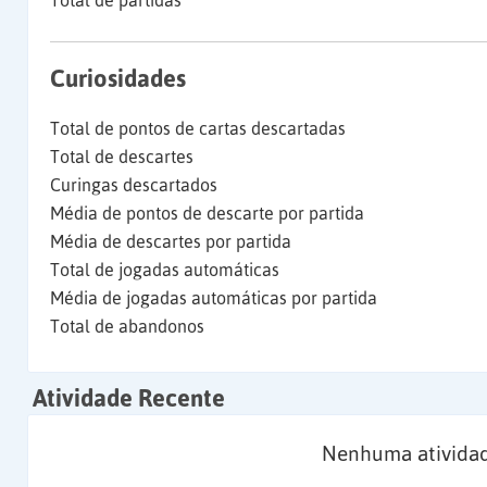
Total de partidas
Curiosidades
Total de pontos de cartas descartadas
Total de descartes
Curingas descartados
Média de pontos de descarte por partida
Média de descartes por partida
Total de jogadas automáticas
Média de jogadas automáticas por partida
Total de abandonos
Atividade Recente
Nenhuma atividad