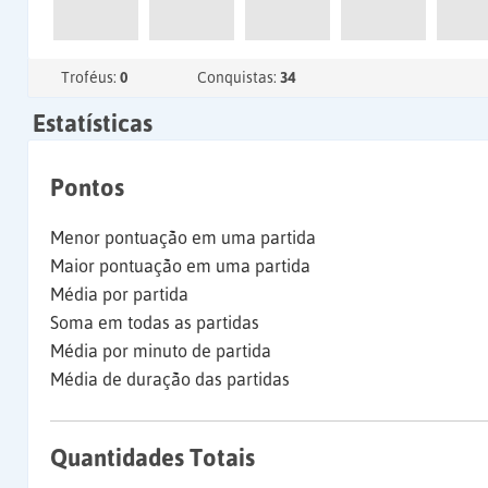
Troféus:
0
Conquistas:
34
Estatísticas
Pontos
Menor pontuação em uma partida
Maior pontuação em uma partida
Média por partida
Soma em todas as partidas
Média por minuto de partida
Média de duração das partidas
Quantidades Totais