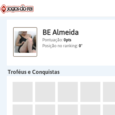
BE Almeida
Pontuação:
0pts
Posição no ranking:
0º
Troféus e Conquistas