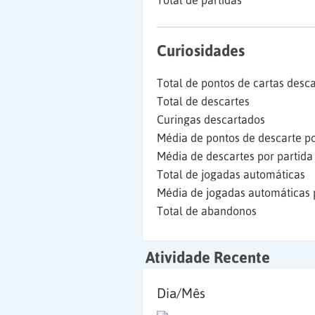
Total de partidas
Curiosidades
Total de pontos de cartas desc
Total de descartes
Curingas descartados
Média de pontos de descarte po
Média de descartes por partida
Total de jogadas automáticas
Média de jogadas automáticas 
Total de abandonos
Atividade Recente
Dia/Mês