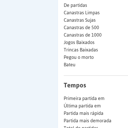
De partidas
Canastras Limpas
Canastras Sujas
Canastras de 500
Canastras de 1000
Jogos Baixados
Trincas Baixadas
Pegou o morto
Bateu
Tempos
Primeira partida em
Última partida em
Partida mais rápida
Partida mais demorada