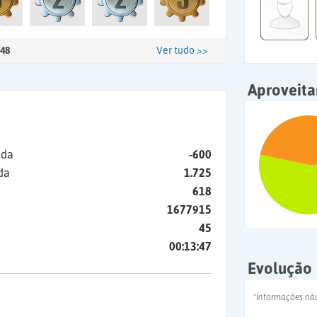
48
Ver tudo >>
Aproveit
ida
-600
da
1.725
618
1677915
45
00:13:47
Evolução
*Informações nã