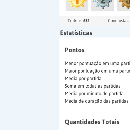
Troféus:
632
Conquistas:
Estatísticas
Pontos
Menor pontuação em uma part
Maior pontuação em uma parti
Média por partida
Soma em todas as partidas
Média por minuto de partida
Média de duração das partidas
Quantidades Totais