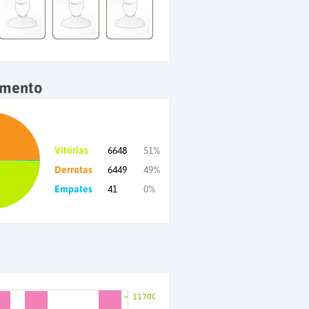
amento
Vitórias
6648
51%
Derrotas
6449
49%
Empates
41
0%