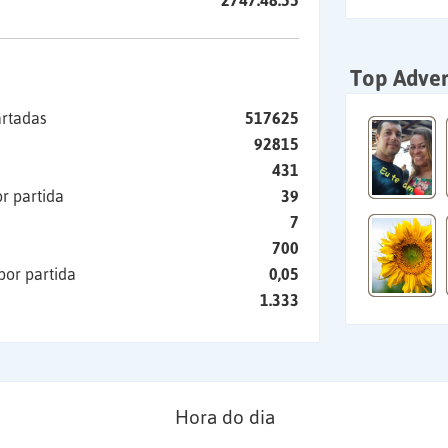
2747:48:55
Top Adver
artadas
517625
92815
431
r partida
39
7
700
por partida
0,05
1.333
Hora do dia