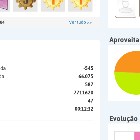
84
Ver tudo >>
Aproveit
ida
-545
da
66.075
587
7711620
47
00:12:32
Evolução