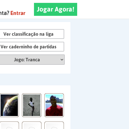
Jogar Agora!
nta?
Entrar
Ver classificação na liga
Ver caderninho de partidas