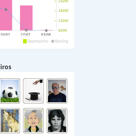
•
Desempenho
Ranking
iros