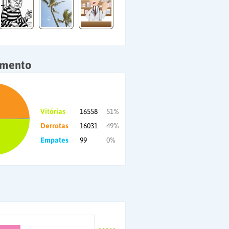
amento
Vitórias
16558
51%
Derrotas
16031
49%
Empates
99
0%