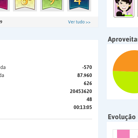
9
Ver tudo >>
Aproveit
ida
-570
da
87.960
626
20453620
48
00:13:05
Evolução