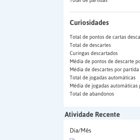
Total de partidas
Curiosidades
Total de pontos de cartas desc
Total de descartes
Curingas descartados
Média de pontos de descarte po
Média de descartes por partida
Total de jogadas automáticas
Média de jogadas automáticas 
Total de abandonos
Atividade Recente
Dia/Mês