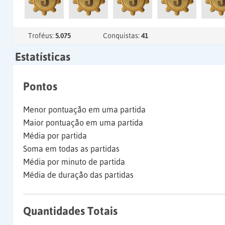
Troféus:
5.075
Conquistas:
41
Estatísticas
Pontos
Menor pontuação em uma partida
Maior pontuação em uma partida
Média por partida
Soma em todas as partidas
Média por minuto de partida
Média de duração das partidas
Quantidades Totais