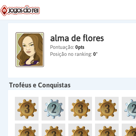
alma de flores
Pontuação:
0pts
Posição no ranking:
0º
Troféus e Conquistas