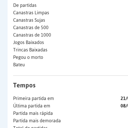
De partidas
Canastras Limpas
Canastras Sujas
Canastras de 500
Canastras de 1000
Jogos Baixados
Trincas Baixadas
Pegou o morto
Bateu
Tempos
Primeira partida em
21/
Última partida em
08/
Partida mais rápida
Partida mais demorada