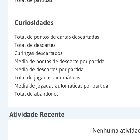
Total de partidas
Curiosidades
Total de pontos de cartas descartadas
Total de descartes
Curingas descartados
Média de pontos de descarte por partida
Média de descartes por partida
Total de jogadas automáticas
Média de jogadas automáticas por partida
Total de abandonos
Atividade Recente
Nenhuma atividad