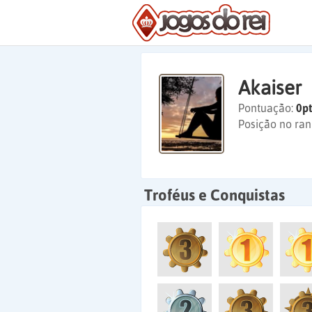
Akaiser
Pontuação:
0pt
Posição no ran
Troféus e Conquistas