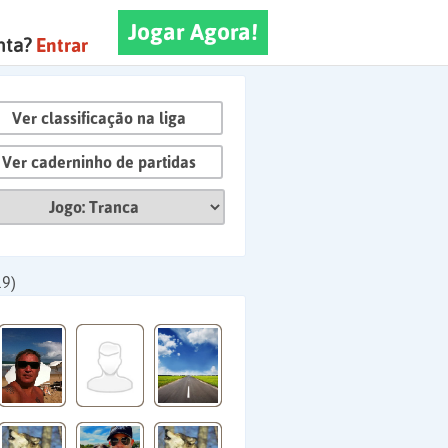
Jogar Agora!
nta?
Entrar
Ver classificação na liga
Ver caderninho de partidas
19)