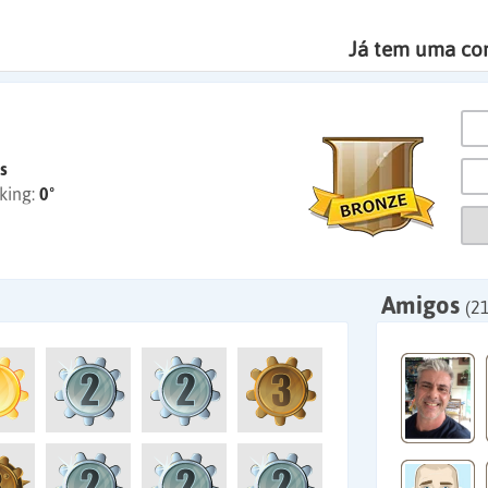
Já tem uma co
s
king:
0º
Amigos
(2