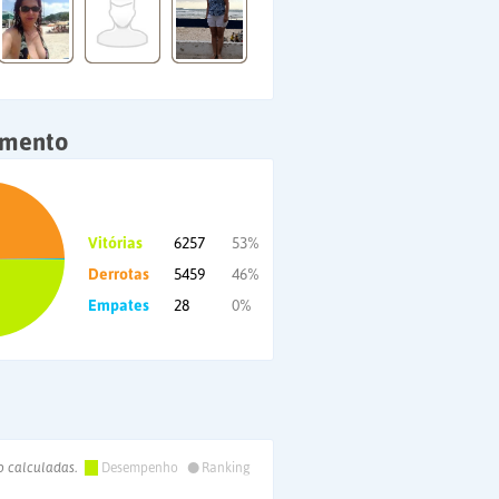
amento
Vitórias
6257
53%
Derrotas
5459
46%
Empates
28
0%
•
o calculadas.
Desempenho
Ranking