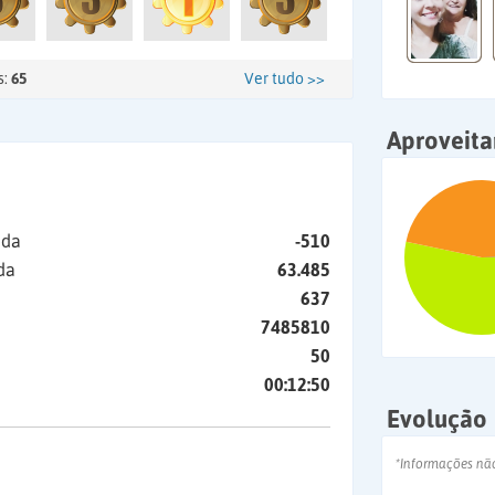
s:
65
Ver tudo >>
Aproveit
ida
-510
da
63.485
637
7485810
50
00:12:50
Evolução
*Informações nã