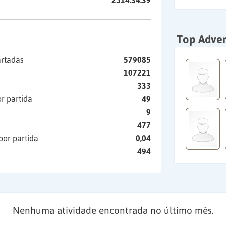
2514:34:39
Top Adver
artadas
579085
107221
333
r partida
49
9
477
por partida
0,04
494
Nenhuma atividade encontrada no último mês.