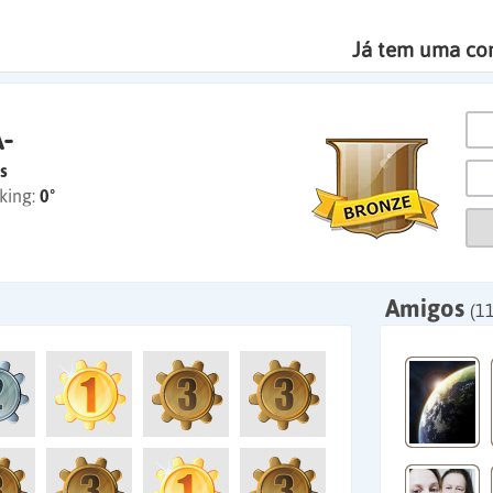
Já tem uma co
-
s
king:
0º
Amigos
(11