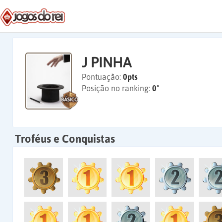
J PINHA
Pontuação:
0pts
Posição no ranking:
0º
Troféus e Conquistas