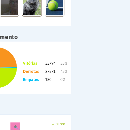
amento
Vitórias
33794
55%
Derrotas
27871
45%
Empates
180
0%