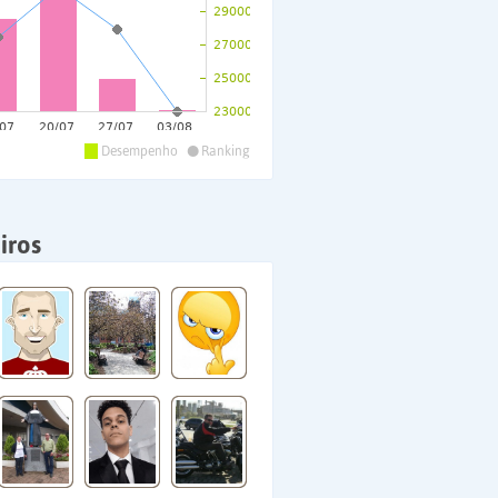
•
Desempenho
Ranking
iros