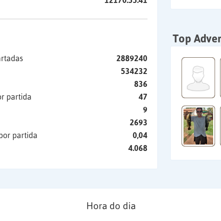
12170:55:41
Top Adver
artadas
2889240
534232
836
r partida
47
9
2693
por partida
0,04
4.068
Hora do dia