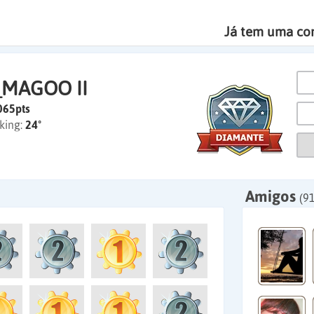
Já tem uma co
_MAGOO II
065pts
king:
24º
Amigos
(91