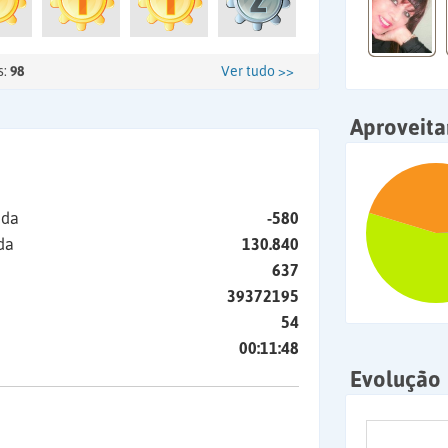
s:
98
Ver tudo >>
Aproveit
ida
-580
da
130.840
637
39372195
54
00:11:48
Evolução