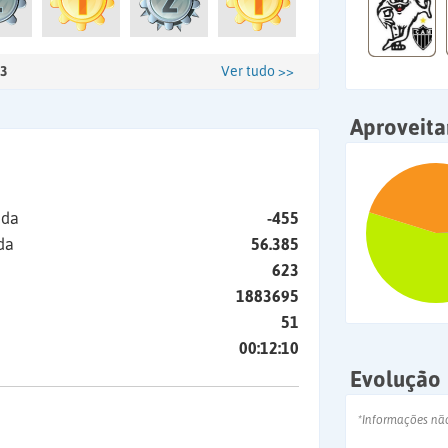
3
Ver tudo >>
Aproveit
ida
-455
da
56.385
623
1883695
51
00:12:10
Evolução
*Informações nã