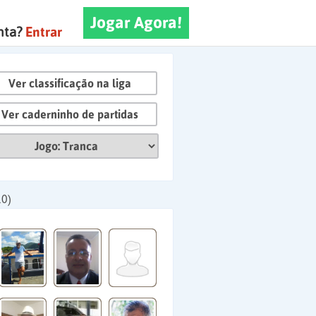
Jogar Agora!
nta?
Entrar
Ver classificação na liga
Ver caderninho de partidas
10)