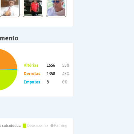
amento
Vitórias
1656
55%
Derrotas
1358
45%
Empates
8
0%
•
o calculadas.
Desempenho
Ranking