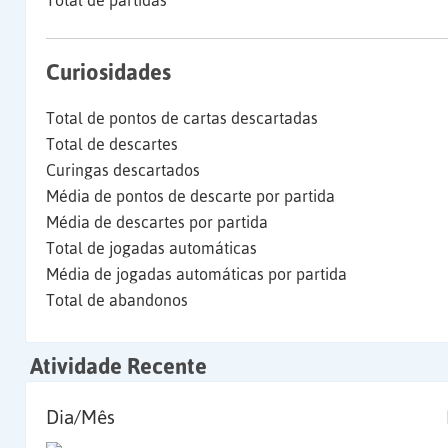
Total de partidas
Curiosidades
Total de pontos de cartas descartadas
Total de descartes
Curingas descartados
Média de pontos de descarte por partida
Média de descartes por partida
Total de jogadas automáticas
Média de jogadas automáticas por partida
Total de abandonos
Atividade Recente
Dia/Mês