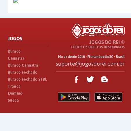
JOGOS
JOGOS DO REI ©
TODOS OS DIREITOS RESERVADOS
Buraco
No ar desde 2010 · Florianópolis/SC · Brasil
Canastra
suporte@jogosdorei.com.br
Buraco Canastra
Buraco Fechado
Buraco Fechado STBL
Tranca
Dominó
Sueca