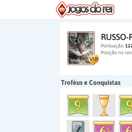
RUSSO-
Pontuação:
12
Posição no ran
Troféus e Conquistas