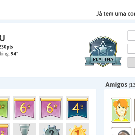
Já tem uma co
RJ
230pts
king:
94º
Amigos
(1