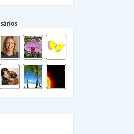
sários