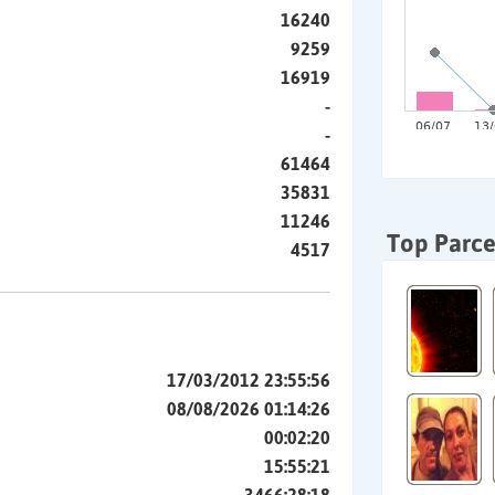
16240
9259
16919
-
-
61464
35831
11246
Top Parce
4517
17/03/2012 23:55:56
08/08/2026 01:14:26
00:02:20
15:55:21