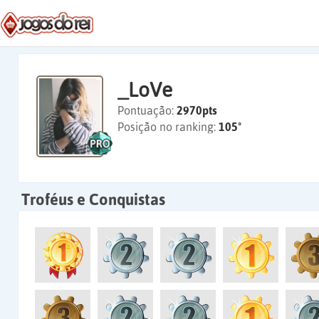
_LoVe
Pontuação:
2970pts
Posição no ranking:
105º
Troféus e Conquistas