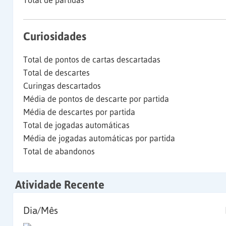
Total de partidas
Curiosidades
Total de pontos de cartas descartadas
Total de descartes
Curingas descartados
Média de pontos de descarte por partida
Média de descartes por partida
Total de jogadas automáticas
Média de jogadas automáticas por partida
Total de abandonos
Atividade Recente
Dia/Mês