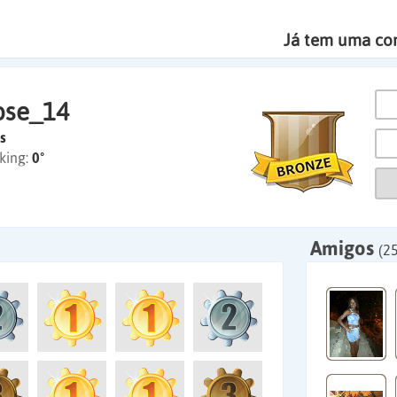
Já tem uma co
ose_14
s
king:
0º
Amigos
(25