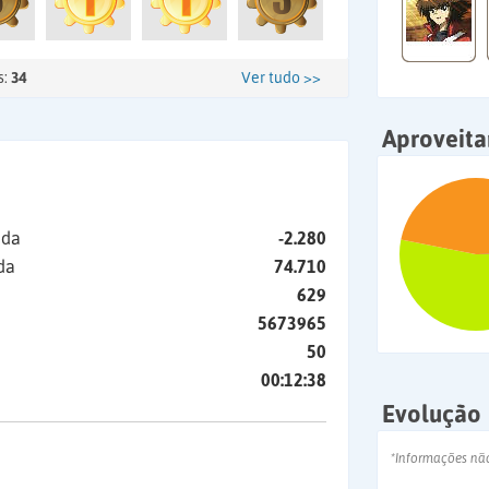
s:
34
Ver tudo >>
Aproveit
ida
-2.280
da
74.710
629
5673965
50
00:12:38
Evolução
*Informações nã