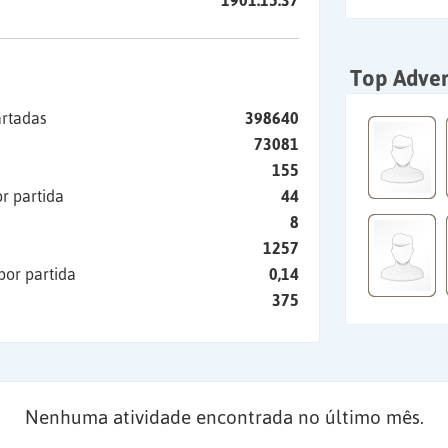
1901:15:37
Top Adver
artadas
398640
73081
155
r partida
44
8
1257
por partida
0,14
375
Nenhuma atividade encontrada no último mês.