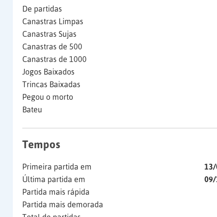
De partidas
Canastras Limpas
Canastras Sujas
Canastras de 500
Canastras de 1000
Jogos Baixados
Trincas Baixadas
Pegou o morto
Bateu
Tempos
Primeira partida em
13/
Última partida em
09/
Partida mais rápida
Partida mais demorada