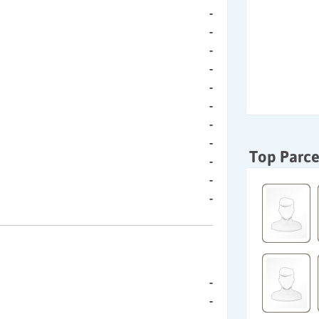
-
-
-
-
-
-
-
-
Top Parce
-
-
-
-
-