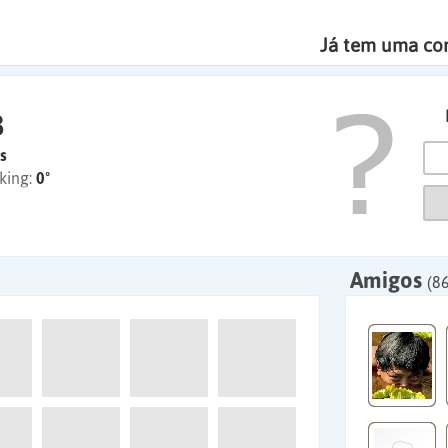
Já tem uma co
3
s
king:
0º
Amigos
(86