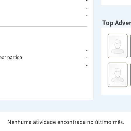
-
-
-
Top Adver
-
por partida
-
-
Nenhuma atividade encontrada no último mês.