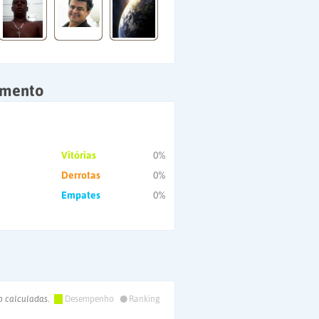
amento
Vitórias
0%
Derrotas
0%
Empates
0%
•
o calculadas.
Desempenho
Ranking