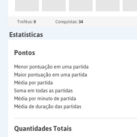
Troféus:
0
Conquistas:
34
Estatísticas
Pontos
Menor pontuação em uma partida
Maior pontuação em uma partida
Média por partida
Soma em todas as partidas
Média por minuto de partida
Média de duração das partidas
Quantidades Totais