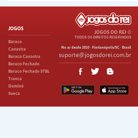
JOGOS
JOGOS DO REI ©
TODOS OS DIREITOS RESERVADOS
Buraco
No ar desde 2010 · Florianópolis/SC · Brasil
Canastra
suporte@jogosdorei.com.br
Buraco Canastra
Buraco Fechado
Buraco Fechado STBL
Tranca
Dominó
Sueca