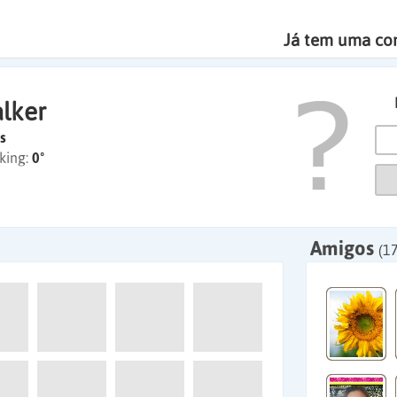
Já tem uma co
lker
s
king:
0º
Amigos
(1