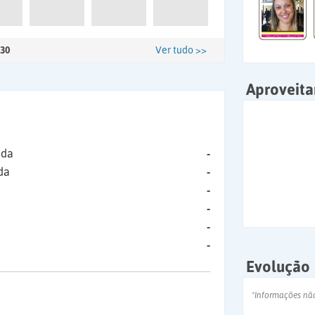
30
Ver tudo >>
Aproveit
ida
-
da
-
-
-
-
-
Evolução
*Informações nã