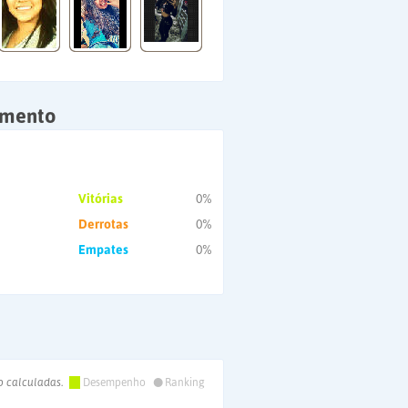
amento
Vitórias
0%
Derrotas
0%
Empates
0%
•
o calculadas.
Desempenho
Ranking