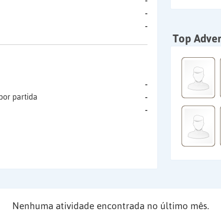
-
-
-
Top Adver
-
por partida
-
-
Nenhuma atividade encontrada no último mês.