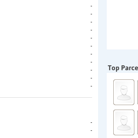
-
-
-
-
-
-
-
-
Top Parce
-
-
-
-
-