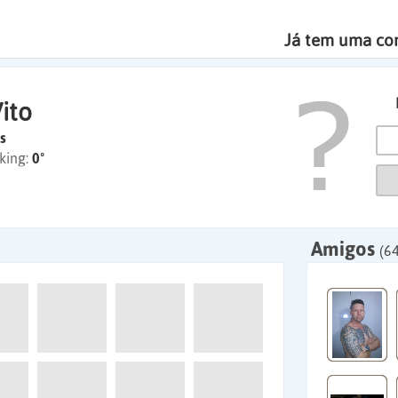
Já tem uma co
ito
s
king:
0º
Amigos
(64