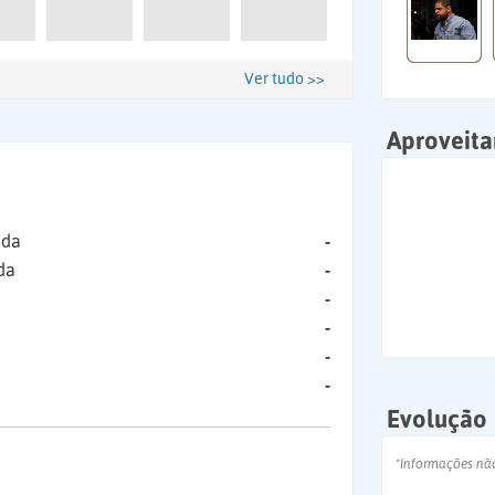
Ver tudo >>
Aproveit
ida
-
da
-
-
-
-
-
Evolução
*Informações nã