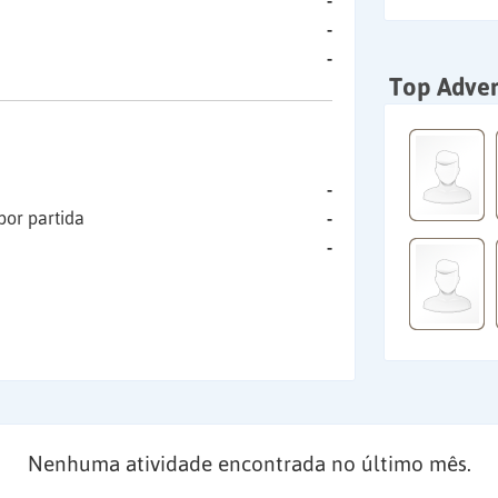
-
-
-
Top Adver
-
por partida
-
-
Nenhuma atividade encontrada no último mês.