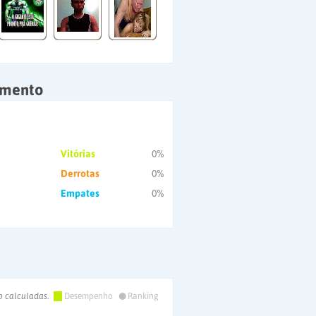
amento
Vitórias
0%
Derrotas
0%
Empates
0%
•
o calculadas.
Desempenho
Ranking