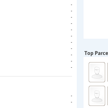
-
-
-
-
-
-
-
-
Top Parce
-
-
-
-
-