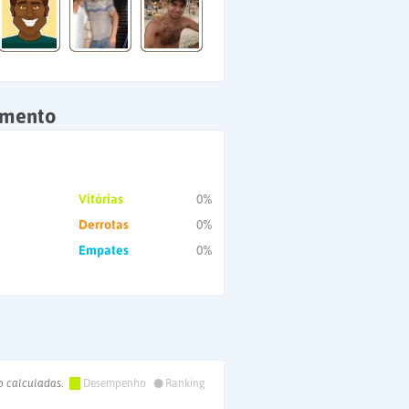
amento
Vitórias
0%
Derrotas
0%
Empates
0%
•
o calculadas.
Desempenho
Ranking