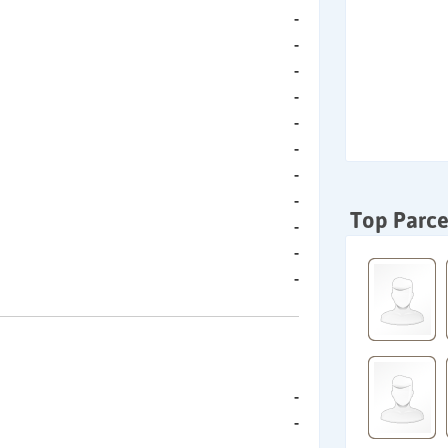
-
-
-
-
-
-
-
-
Top Parce
-
-
-
-
-