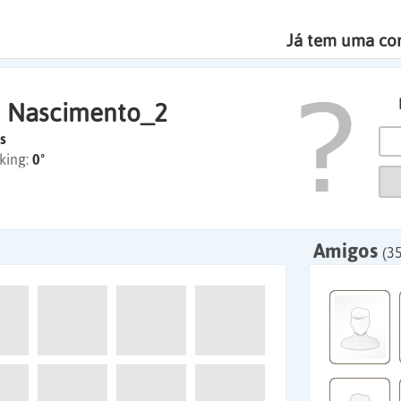
Já tem uma co
 Nascimento_2
s
king:
0º
Amigos
(3