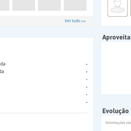
Ver tudo >>
Aproveit
ida
-
da
-
-
-
-
-
Evolução
*Informações nã