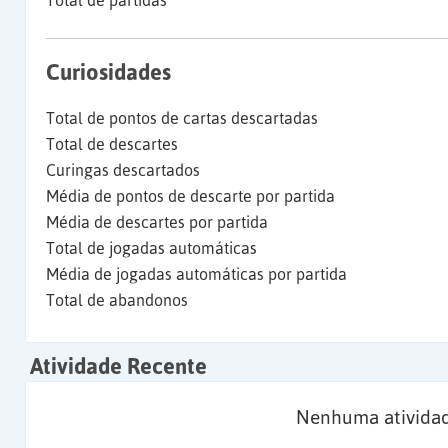
Total de partidas
Curiosidades
Total de pontos de cartas descartadas
Total de descartes
Curingas descartados
Média de pontos de descarte por partida
Média de descartes por partida
Total de jogadas automáticas
Média de jogadas automáticas por partida
Total de abandonos
Atividade Recente
Nenhuma atividad