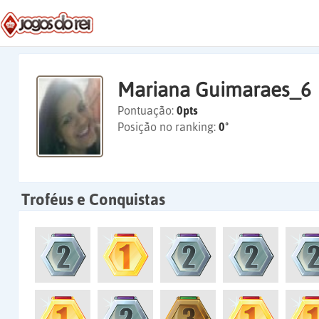
Mariana Guimaraes_6
Pontuação:
0pts
Posição no ranking:
0º
Troféus e Conquistas