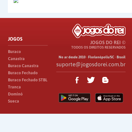
JOGOS
JOGOS DO REI ©
TODOS OS DIREITOS RESERVADOS
Buraco
No ar desde 2010 · Florianópolis/SC · Brasil
Canastra
suporte@jogosdorei.com.br
Buraco Canastra
Buraco Fechado
Buraco Fechado STBL
Tranca
Dominó
Sueca