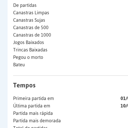
De partidas
Canastras Limpas
Canastras Sujas
Canastras de 500
Canastras de 1000
Jogos Baixados
Trincas Baixadas
Pegou o morto
Bateu
Tempos
Primeira partida em
01/
Última partida em
10/
Partida mais rápida
Partida mais demorada