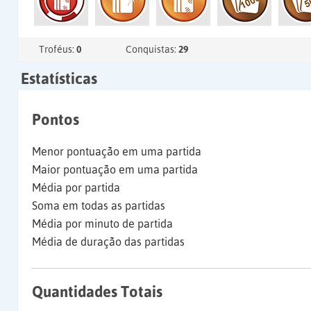
Troféus:
0
Conquistas:
29
Estatísticas
Pontos
Menor pontuação em uma partida
Maior pontuação em uma partida
Média por partida
Soma em todas as partidas
Média por minuto de partida
Média de duração das partidas
Quantidades Totais