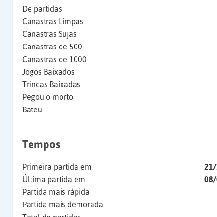
De partidas
Canastras Limpas
Canastras Sujas
Canastras de 500
Canastras de 1000
Jogos Baixados
Trincas Baixadas
Pegou o morto
Bateu
Tempos
Primeira partida em
21/
Última partida em
08/
Partida mais rápida
Partida mais demorada