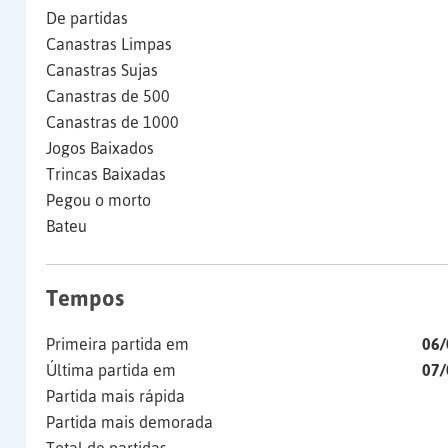
De partidas
Canastras Limpas
Canastras Sujas
Canastras de 500
Canastras de 1000
Jogos Baixados
Trincas Baixadas
Pegou o morto
Bateu
Tempos
Primeira partida em
06/
Última partida em
07/
Partida mais rápida
Partida mais demorada