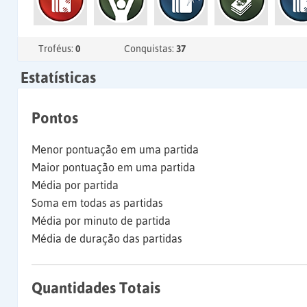
Troféus:
0
Conquistas:
37
Estatísticas
Pontos
Menor pontuação em uma partida
Maior pontuação em uma partida
Média por partida
Soma em todas as partidas
Média por minuto de partida
Média de duração das partidas
Quantidades Totais