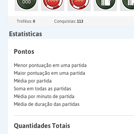
Troféus:
0
Conquistas:
113
Estatísticas
Pontos
Menor pontuação em uma partida
Maior pontuação em uma partida
Média por partida
Soma em todas as partidas
Média por minuto de partida
Média de duração das partidas
Quantidades Totais