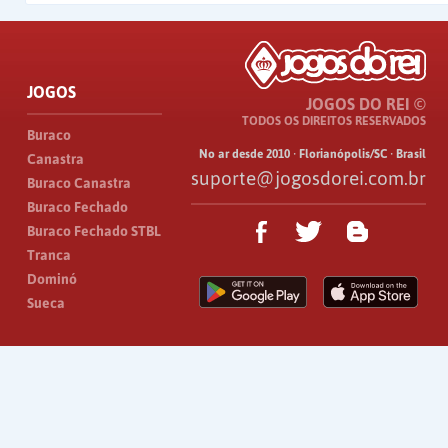
JOGOS
JOGOS DO REI ©
TODOS OS DIREITOS RESERVADOS
Buraco
No ar desde 2010 · Florianópolis/SC · Brasil
Canastra
suporte@jogosdorei.com.br
Buraco Canastra
Buraco Fechado
Buraco Fechado STBL
Tranca
Dominó
Sueca