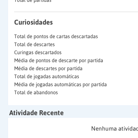
Total de partidas
Curiosidades
Total de pontos de cartas descartadas
Total de descartes
Curingas descartados
Média de pontos de descarte por partida
Média de descartes por partida
Total de jogadas automáticas
Média de jogadas automáticas por partida
Total de abandonos
Atividade Recente
Nenhuma atividad