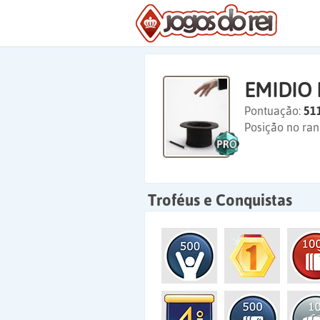
EMIDIO 
Pontuação:
51
Posição no ran
Troféus e Conquistas