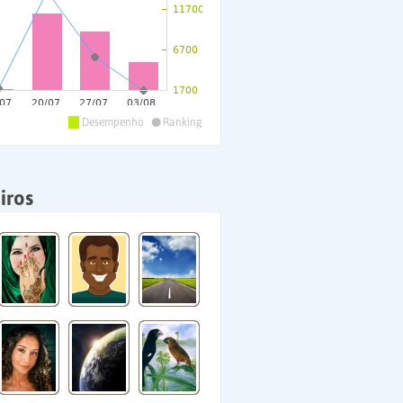
•
Desempenho
Ranking
iros