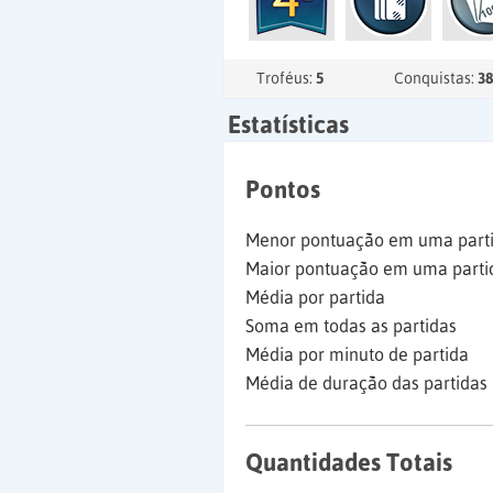
Troféus:
5
Conquistas:
38
Estatísticas
Pontos
Menor pontuação em uma part
Maior pontuação em uma parti
Média por partida
Soma em todas as partidas
Média por minuto de partida
Média de duração das partidas
Quantidades Totais