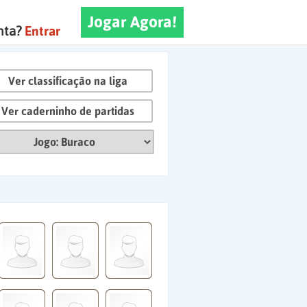
Jogar Agora!
nta?
Entrar
Ver classificação na liga
Ver caderninho de partidas