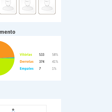
amento
Vitórias
533
58%
Derrotas
374
41%
Empates
7
1%