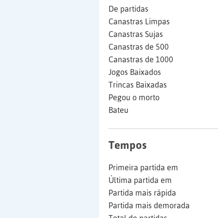
De partidas
Canastras Limpas
Canastras Sujas
Canastras de 500
Canastras de 1000
Jogos Baixados
Trincas Baixadas
Pegou o morto
Bateu
Tempos
Primeira partida em
Última partida em
Partida mais rápida
Partida mais demorada