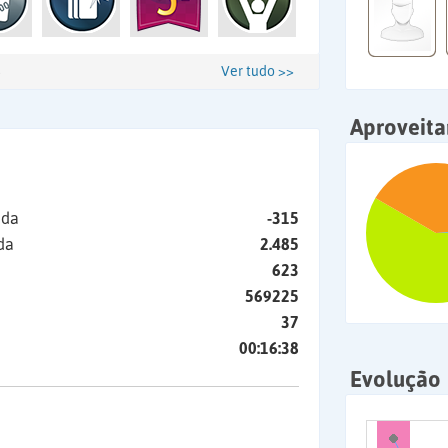
Ver tudo >>
Aproveit
ida
-315
da
2.485
623
569225
37
00:16:38
Evolução