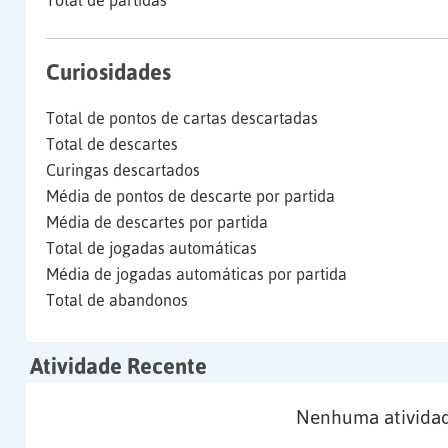
Total de partidas
Curiosidades
Total de pontos de cartas descartadas
Total de descartes
Curingas descartados
Média de pontos de descarte por partida
Média de descartes por partida
Total de jogadas automáticas
Média de jogadas automáticas por partida
Total de abandonos
Atividade Recente
Nenhuma atividad