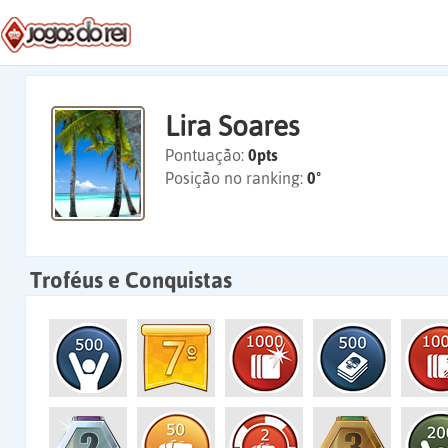
Lira Soares
Pontuação:
0pts
Posição no ranking:
0º
Troféus e Conquistas