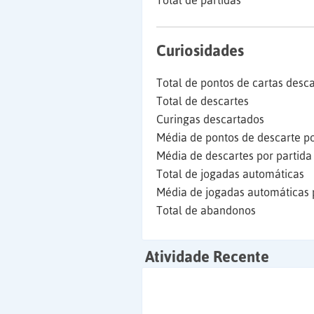
Total de partidas
Curiosidades
Total de pontos de cartas desc
Total de descartes
Curingas descartados
Média de pontos de descarte po
Média de descartes por partida
Total de jogadas automáticas
Média de jogadas automáticas 
Total de abandonos
Atividade Recente