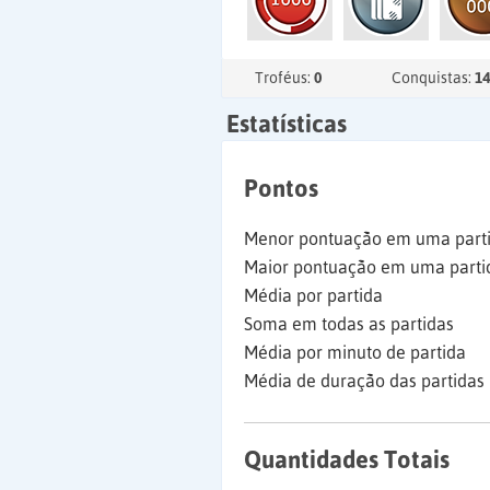
Troféus:
0
Conquistas:
14
Estatísticas
Pontos
Menor pontuação em uma part
Maior pontuação em uma parti
Média por partida
Soma em todas as partidas
Média por minuto de partida
Média de duração das partidas
Quantidades Totais