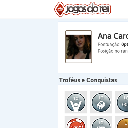
Ana Car
Pontuação:
0pt
Posição no ran
Troféus e Conquistas