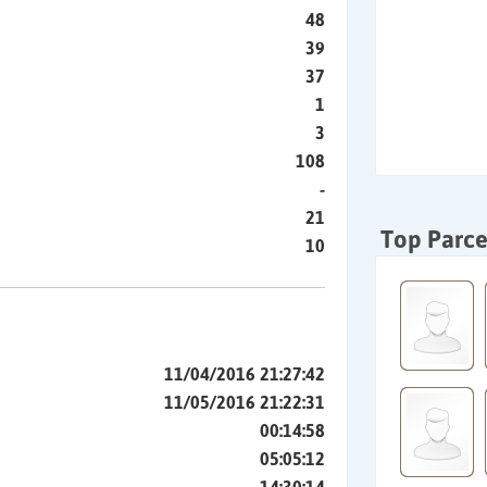
48
39
37
1
3
108
-
21
Top Parce
10
11/04/2016 21:27:42
11/05/2016 21:22:31
00:14:58
05:05:12