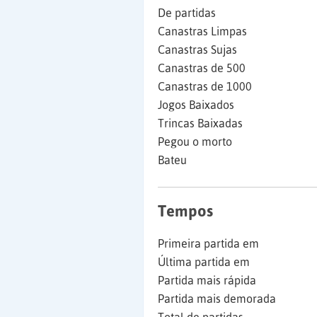
De partidas
Canastras Limpas
Canastras Sujas
Canastras de 500
Canastras de 1000
Jogos Baixados
Trincas Baixadas
Pegou o morto
Bateu
Tempos
Primeira partida em
Última partida em
Partida mais rápida
Partida mais demorada