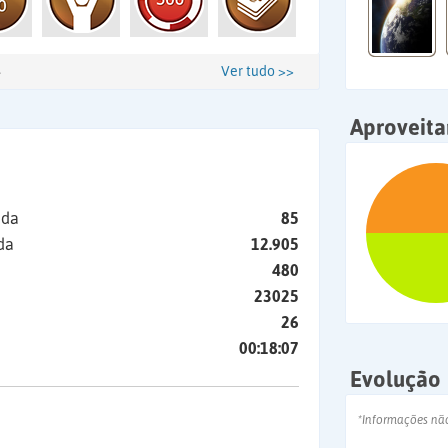
Ver tudo >>
Aproveit
ida
85
da
12.905
480
23025
26
00:18:07
Evolução
*Informações nã