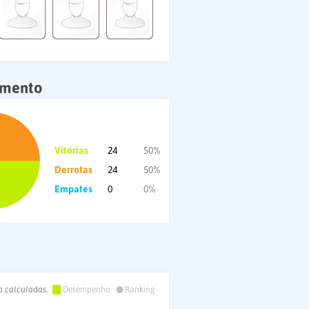
amento
Vitórias
24
50%
Derrotas
24
50%
Empates
0
0%
•
o calculadas.
Desempenho
Ranking