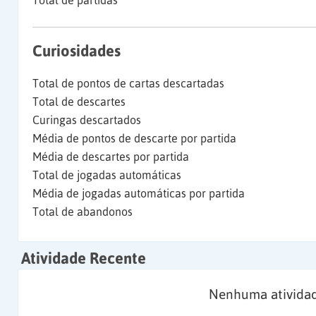
Total de partidas
Curiosidades
Total de pontos de cartas descartadas
Total de descartes
Curingas descartados
Média de pontos de descarte por partida
Média de descartes por partida
Total de jogadas automáticas
Média de jogadas automáticas por partida
Total de abandonos
Atividade Recente
Nenhuma atividad