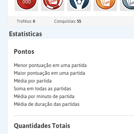
Troféus:
0
Conquistas:
55
Estatísticas
Pontos
Menor pontuação em uma partida
Maior pontuação em uma partida
Média por partida
Soma em todas as partidas
Média por minuto de partida
Média de duração das partidas
Quantidades Totais