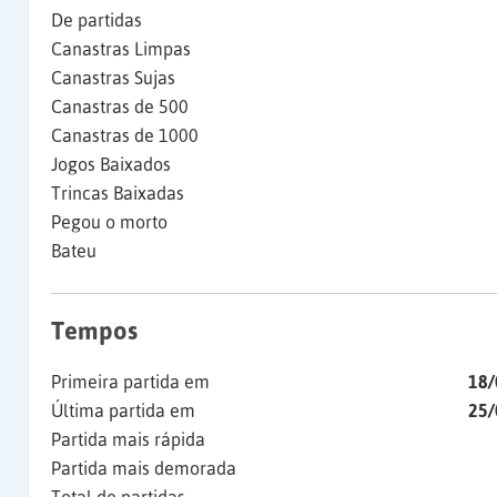
De partidas
Canastras Limpas
Canastras Sujas
Canastras de 500
Canastras de 1000
Jogos Baixados
Trincas Baixadas
Pegou o morto
Bateu
Tempos
Primeira partida em
18/
Última partida em
25/
Partida mais rápida
Partida mais demorada