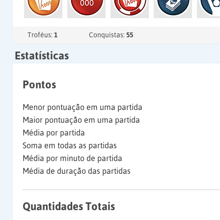
Troféus:
1
Conquistas:
55
Estatísticas
Pontos
Menor pontuação em uma partida
Maior pontuação em uma partida
Média por partida
Soma em todas as partidas
Média por minuto de partida
Média de duração das partidas
Quantidades Totais