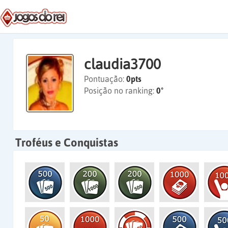
claudia3700
Pontuação:
0pts
Posição no ranking:
0º
Troféus e Conquistas