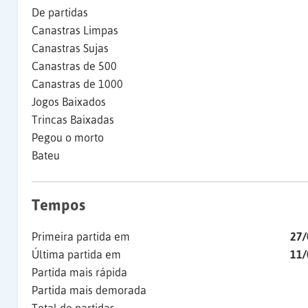
De partidas
Canastras Limpas
Canastras Sujas
Canastras de 500
Canastras de 1000
Jogos Baixados
Trincas Baixadas
Pegou o morto
Bateu
Tempos
Primeira partida em
27/
Última partida em
11/
Partida mais rápida
Partida mais demorada