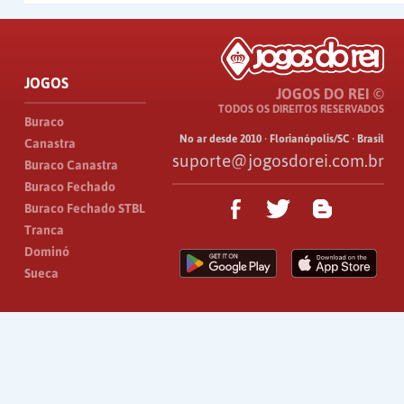
JOGOS
JOGOS DO REI ©
TODOS OS DIREITOS RESERVADOS
Buraco
No ar desde 2010 · Florianópolis/SC · Brasil
Canastra
suporte@jogosdorei.com.br
Buraco Canastra
Buraco Fechado
Buraco Fechado STBL
Tranca
Dominó
Sueca