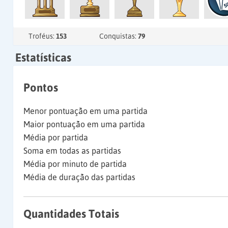
Troféus:
153
Conquistas:
79
Estatísticas
Pontos
Menor pontuação em uma partida
Maior pontuação em uma partida
Média por partida
Soma em todas as partidas
Média por minuto de partida
Média de duração das partidas
Quantidades Totais