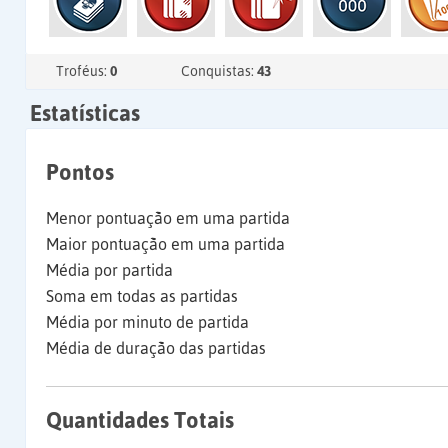
Troféus:
0
Conquistas:
43
Estatísticas
Pontos
Menor pontuação em uma partida
Maior pontuação em uma partida
Média por partida
Soma em todas as partidas
Média por minuto de partida
Média de duração das partidas
Quantidades Totais