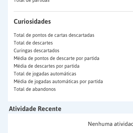
Total de partidas
Curiosidades
Total de pontos de cartas descartadas
Total de descartes
Curingas descartados
Média de pontos de descarte por partida
Média de descartes por partida
Total de jogadas automáticas
Média de jogadas automáticas por partida
Total de abandonos
Atividade Recente
Nenhuma atividad