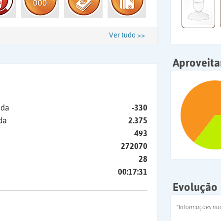
Ver tudo >>
Aproveit
ida
-330
da
2.375
493
272070
28
00:17:31
Evolução
*Informações nã