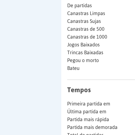
De partidas
Canastras Limpas
Canastras Sujas
Canastras de 500
Canastras de 1000
Jogos Baixados
Trincas Baixadas
Pegou o morto
Bateu
Tempos
Primeira partida em
Última partida em
Partida mais rápida
Partida mais demorada