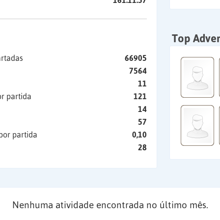
161:11:57
Top Adver
artadas
66905
7564
11
r partida
121
14
57
por partida
0,10
28
Nenhuma atividade encontrada no último mês.