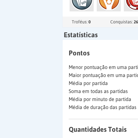
Troféus:
0
Conquistas:
26
Estatísticas
Pontos
Menor pontuação em uma part
Maior pontuação em uma parti
Média por partida
Soma em todas as partidas
Média por minuto de partida
Média de duração das partidas
Quantidades Totais