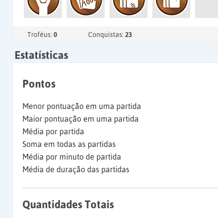
Troféus:
0
Conquistas:
23
Estatísticas
Pontos
Menor pontuação em uma partida
Maior pontuação em uma partida
Média por partida
Soma em todas as partidas
Média por minuto de partida
Média de duração das partidas
Quantidades Totais