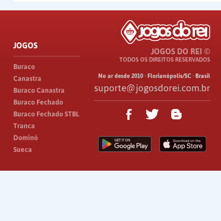
JOGOS
JOGOS DO REI ©
TODOS OS DIREITOS RESERVADOS
Buraco
No ar desde 2010 · Florianópolis/SC · Brasil
Canastra
suporte@jogosdorei.com.br
Buraco Canastra
Buraco Fechado
Buraco Fechado STBL
Tranca
Dominó
Sueca