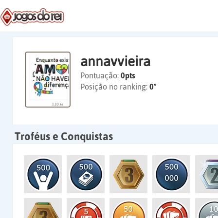
annavvieira
Pontuação:
0pts
Posição no ranking:
0º
Troféus e Conquistas