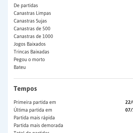
De partidas
Canastras Limpas
Canastras Sujas
Canastras de 500
Canastras de 1000
Jogos Baixados
Trincas Baixadas
Pegou o morto
Bateu
Tempos
Primeira partida em
22/
Última partida em
07/
Partida mais rápida
Partida mais demorada