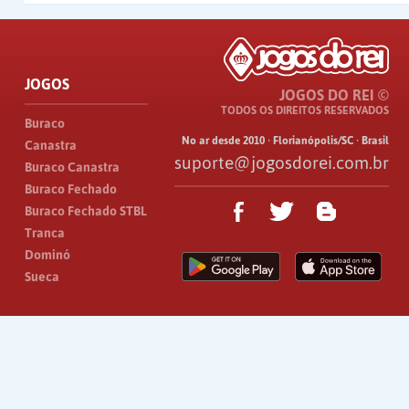
JOGOS
JOGOS DO REI ©
TODOS OS DIREITOS RESERVADOS
Buraco
No ar desde 2010 · Florianópolis/SC · Brasil
Canastra
suporte@jogosdorei.com.br
Buraco Canastra
Buraco Fechado
Buraco Fechado STBL
Tranca
Dominó
Sueca