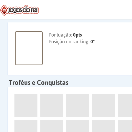
Pontuação:
0pts
Posição no ranking:
0º
Troféus e Conquistas