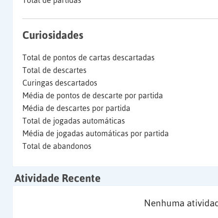
Total de partidas
Curiosidades
Total de pontos de cartas descartadas
Total de descartes
Curingas descartados
Média de pontos de descarte por partida
Média de descartes por partida
Total de jogadas automáticas
Média de jogadas automáticas por partida
Total de abandonos
Atividade Recente
Nenhuma atividad