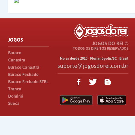
JOGOS
JOGOS DO REI ©
TODOS OS DIREITOS RESERVADOS
Buraco
No ar desde 2010 · Florianópolis/SC · Brasil
Canastra
suporte@jogosdorei.com.br
Buraco Canastra
Buraco Fechado
Buraco Fechado STBL
Tranca
Dominó
Sueca