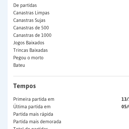
De partidas
Canastras Limpas
Canastras Sujas
Canastras de 500
Canastras de 1000
Jogos Baixados
Trincas Baixadas
Pegou o morto
Bateu
Tempos
Primeira partida em
13/
Última partida em
05/
Partida mais rápida
Partida mais demorada