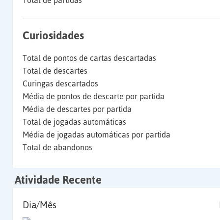
Total de partidas
Curiosidades
Total de pontos de cartas descartadas
Total de descartes
Curingas descartados
Média de pontos de descarte por partida
Média de descartes por partida
Total de jogadas automáticas
Média de jogadas automáticas por partida
Total de abandonos
Atividade Recente
Dia/Mês