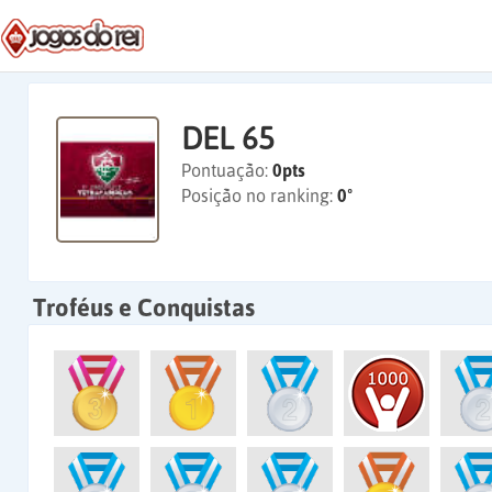
DEL 65
Pontuação:
0pts
Posição no ranking:
0º
Troféus e Conquistas