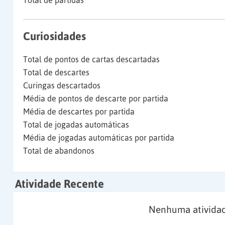
Total de partidas
Curiosidades
Total de pontos de cartas descartadas
Total de descartes
Curingas descartados
Média de pontos de descarte por partida
Média de descartes por partida
Total de jogadas automáticas
Média de jogadas automáticas por partida
Total de abandonos
Atividade Recente
Nenhuma atividad