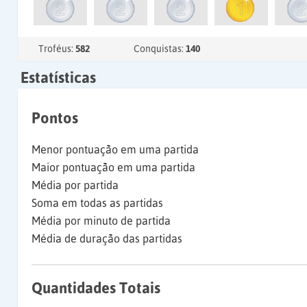
Troféus:
582
Conquistas:
140
Estatísticas
Pontos
Menor pontuação em uma partida
Maior pontuação em uma partida
Média por partida
Soma em todas as partidas
Média por minuto de partida
Média de duração das partidas
Quantidades Totais