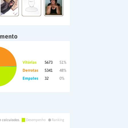
amento
Vitórias
5673
51%
Derrotas
5341
48%
Empates
32
0%
•
o calculadas.
Desempenho
Ranking