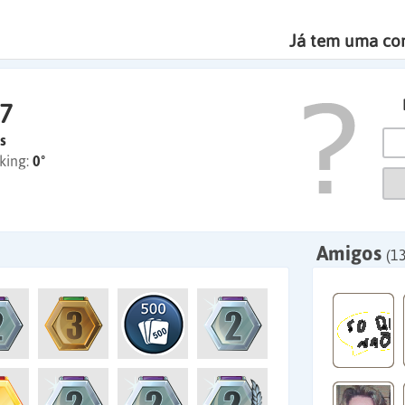
Já tem uma co
7
s
king:
0º
Amigos
(1