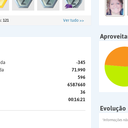
s:
121
Ver tudo >>
Aproveit
ida
-345
da
71.990
596
6587660
36
00:16:21
Evolução
*Informações nã