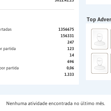
3012:41:13
Top Adver
artadas
1356675
156331
247
r partida
123
14
696
por partida
0,06
1.333
Nenhuma atividade encontrada no último mês.