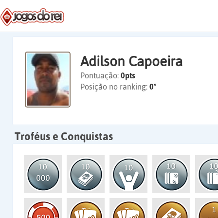
Adilson Capoeira
Pontuação:
0pts
Posição no ranking:
0º
Troféus e Conquistas