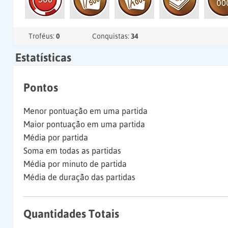
Troféus:
0
Conquistas:
34
Estatísticas
Pontos
Menor pontuação em uma partida
Maior pontuação em uma partida
Média por partida
Soma em todas as partidas
Média por minuto de partida
Média de duração das partidas
Quantidades Totais