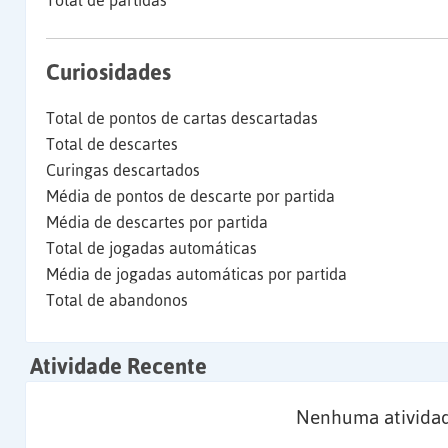
Total de partidas
Curiosidades
Total de pontos de cartas descartadas
Total de descartes
Curingas descartados
Média de pontos de descarte por partida
Média de descartes por partida
Total de jogadas automáticas
Média de jogadas automáticas por partida
Total de abandonos
Atividade Recente
Nenhuma atividad