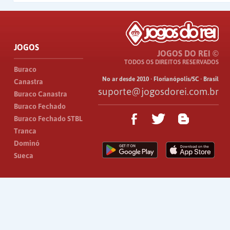
JOGOS
JOGOS DO REI ©
TODOS OS DIREITOS RESERVADOS
Buraco
No ar desde 2010 · Florianópolis/SC · Brasil
Canastra
suporte@jogosdorei.com.br
Buraco Canastra
Buraco Fechado
Buraco Fechado STBL
Tranca
Dominó
Sueca