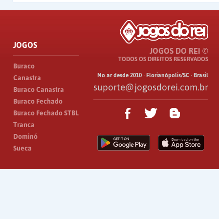
JOGOS
JOGOS DO REI ©
TODOS OS DIREITOS RESERVADOS
Buraco
No ar desde 2010 · Florianópolis/SC · Brasil
Canastra
suporte@jogosdorei.com.br
Buraco Canastra
Buraco Fechado
Buraco Fechado STBL
Tranca
Dominó
Sueca