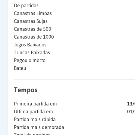
De partidas
Canastras Limpas
Canastras Sujas
Canastras de 500
Canastras de 1000
Jogos Baixados
Trincas Baixadas
Pegou o morto
Bateu
Tempos
Primeira partida em
13/
Última partida em
01/
Partida mais rápida
Partida mais demorada